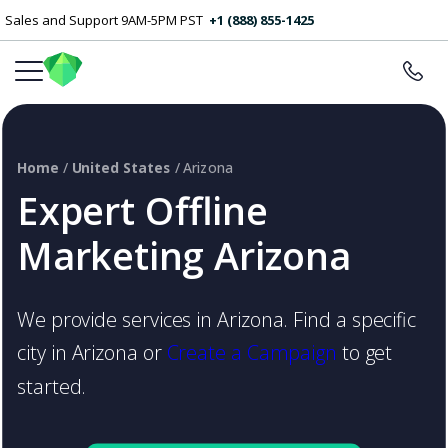
Sales and Support 9AM-5PM PST
+1 (888) 855-1425
Home
/
United States
/ Arizona
Expert Offline
Marketing Arizona
We provide services in Arizona. Find a specific
city in Arizona or
Create a Campaign
to get
started.