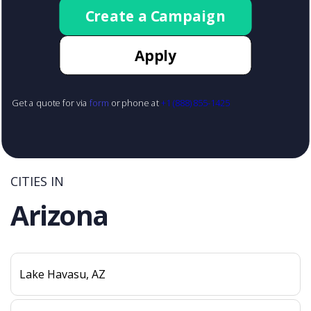
Create a Campaign
Apply
Get a quote for via
form
or phone at
+1 (888) 855-1425
CITIES IN
Arizona
Lake Havasu, AZ